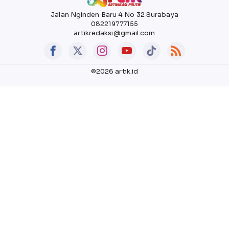
Jalan Nginden Baru 4 No 32 Surabaya
082219777155
artikredaksi@gmail.com
©2026 artik.id