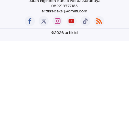
Jalan Nginden Baru 4 No 32 Surabaya
082219777155
artikredaksi@gmail.com
©2026 artik.id