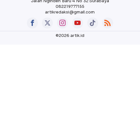
Jalan Nginden Baru 4 No 32 Surabaya
082219777155
artikredaksi@gmail.com
©2026 artik.id