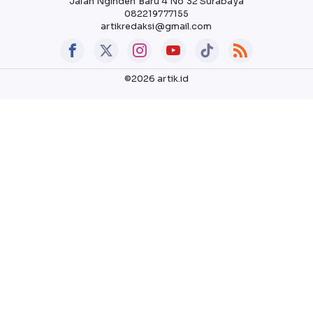
Jalan Nginden Baru 4 No 32 Surabaya
082219777155
artikredaksi@gmail.com
©2026 artik.id