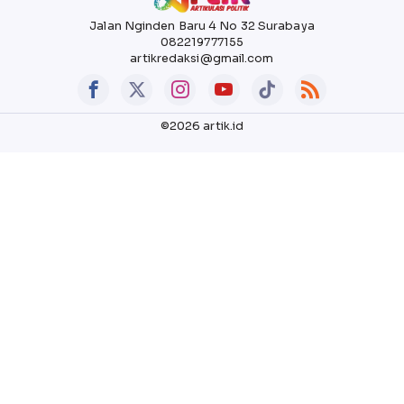
Jalan Nginden Baru 4 No 32 Surabaya
082219777155
artikredaksi@gmail.com
©2026 artik.id