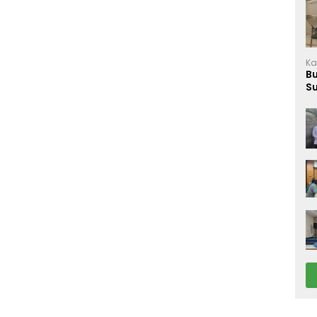
Ka
B
S
M