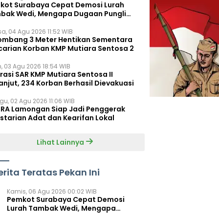
kot Surabaya Cepat Demosi Lurah
bak Wedi, Mengapa Dugaan Pungli
um Terungkap?
sa, 04 Agu 2026 11:52 WIB
ombang 3 Meter Hentikan Sementara
carian Korban KMP Mutiara Sentosa 2
n, 03 Agu 2026 18:54 WIB
rasi SAR KMP Mutiara Sentosa II
anjut, 234 Korban Berhasil Dievakuasi
gu, 02 Agu 2026 11:06 WIB
RA Lamongan Siap Jadi Penggerak
starian Adat dan Kearifan Lokal
Lihat Lainnya
erita Teratas Pekan Ini
Kamis, 06 Agu 2026 00:02 WIB
Pemkot Surabaya Cepat Demosi
Lurah Tambak Wedi, Mengapa
Dugaan Pungli Belum Terungkap?