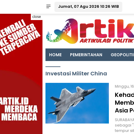
Jumat, 07 Agu 2026 10:26 WIB
close
HOME
PEMERINTAHAN
GEOPOLITI
Investasi Militer China
Minggu, 16
Kehad
Membu
Asia P
SURABAYA 
sebagai "
tempur si