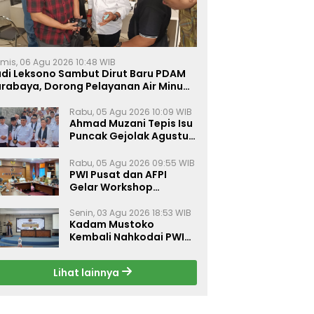
mis, 06 Agu 2026 10:48 WIB
udi Leksono Sambut Dirut Baru PDAM
urabaya, Dorong Pelayanan Air Minum
akin Prima
Rabu, 05 Agu 2026 10:09 WIB
Ahmad Muzani Tepis Isu
Puncak Gejolak Agustus
2026, Ajak Masyarakat
Perkuat Persatuan
Rabu, 05 Agu 2026 09:55 WIB
PWI Pusat dan AFPI
Gelar Workshop
Jurnalistik Bahas Pindar,
Inklusi Keuangan, dan
Senin, 03 Agu 2026 18:53 WIB
Kadam Mustoko
Perlindungan Publik
Kembali Nahkodai PWI
Lamongan, PWI Nganjuk
Harap Sinergi Antar
Lihat lainnya
Daerah Kian Kuat