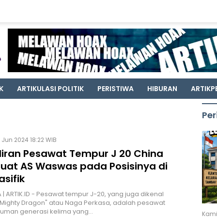
K
ARTIKULASI POLITIK
PERISTIWA
HIBURAN
ARTIKP
Per
 Jun 2024 18:22 WIB
iran Pesawat Tempur J 20 China
at AS Waswas pada Posisinya di
asifik
| ARTIK.ID - Pesawat tempur J-20, yang juga dikenal
Mighty Dragon" atau Naga Perkasa, adalah pesawat
luman generasi kelima yang…
Kami