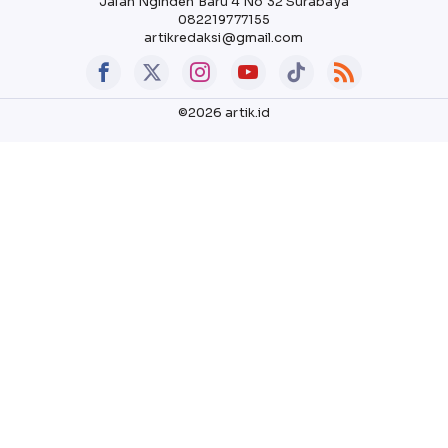
Jalan Nginden Baru 4 No 32 Surabaya
082219777155
artikredaksi@gmail.com
©2026 artik.id