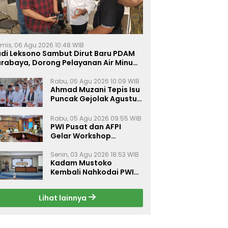
mis, 06 Agu 2026 10:48 WIB
udi Leksono Sambut Dirut Baru PDAM
urabaya, Dorong Pelayanan Air Minum
akin Prima
Rabu, 05 Agu 2026 10:09 WIB
Ahmad Muzani Tepis Isu
Puncak Gejolak Agustus
2026, Ajak Masyarakat
Perkuat Persatuan
Rabu, 05 Agu 2026 09:55 WIB
PWI Pusat dan AFPI
Gelar Workshop
Jurnalistik Bahas Pindar,
Inklusi Keuangan, dan
Senin, 03 Agu 2026 18:53 WIB
Kadam Mustoko
Perlindungan Publik
Kembali Nahkodai PWI
Lamongan, PWI Nganjuk
Harap Sinergi Antar
Lihat lainnya
Daerah Kian Kuat