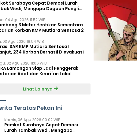
kot Surabaya Cepat Demosi Lurah
bak Wedi, Mengapa Dugaan Pungli
um Terungkap?
sa, 04 Agu 2026 11:52 WIB
ombang 3 Meter Hentikan Sementara
carian Korban KMP Mutiara Sentosa 2
n, 03 Agu 2026 18:54 WIB
rasi SAR KMP Mutiara Sentosa II
anjut, 234 Korban Berhasil Dievakuasi
gu, 02 Agu 2026 11:06 WIB
RA Lamongan Siap Jadi Penggerak
starian Adat dan Kearifan Lokal
Lihat Lainnya
erita Teratas Pekan Ini
Kamis, 06 Agu 2026 00:02 WIB
Pemkot Surabaya Cepat Demosi
Lurah Tambak Wedi, Mengapa
Dugaan Pungli Belum Terungkap?