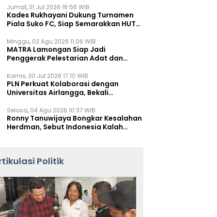
Jumat, 31 Jul 2026 16:56 WIB
Kades Rukhayani Dukung Turnamen
Piala Suko FC, Siap Semarakkan HUT
RI ke-81 Lewat Sepak Bola
Minggu, 02 Agu 2026 11:06 WIB
MATRA Lamongan Siap Jadi
Penggerak Pelestarian Adat dan
Kearifan Lokal
Kamis, 30 Jul 2026 17:10 WIB
PLN Perkuat Kolaborasi dengan
Universitas Airlangga, Bekali
Mahasiswa Hadapi Tantangan
Transisi Energi
Selasa, 04 Agu 2026 10:37 WIB
Ronny Tanuwijaya Bongkar Kesalahan
Herdman, Sebut Indonesia Kalah
karena Salah Racik Strategi
rtikulasi Politik