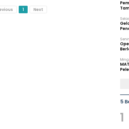
Pem
Tam
evious
1
Next
Bel
Sela
Gel
Pen
Seni
Ope
Berl
Ming
MAT
Pele
5 B
1