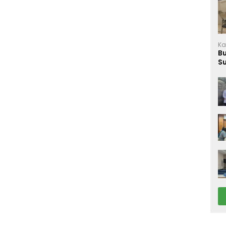
Ka
B
S
M