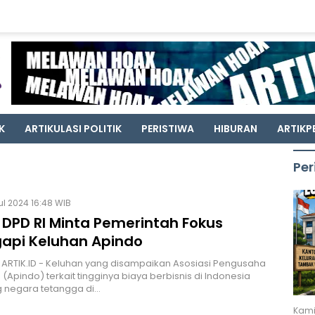
K
ARTIKULASI POLITIK
PERISTIWA
HIBURAN
ARTIKP
Per
Jul 2024 16:48 WIB
 DPD RI Minta Pemerintah Fokus
api Keluhan Apindo
 ARTIK.ID - Keluhan yang disampaikan Asosiasi Pengusaha
 (Apindo) terkait tingginya biaya berbisnis di Indonesia
g negara tetangga di…
Kami