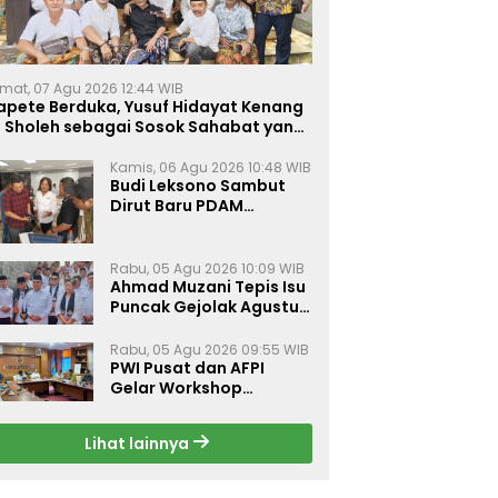
mat, 07 Agu 2026 12:44 WIB
apete Berduka, Yusuf Hidayat Kenang
. Sholeh sebagai Sosok Sahabat yang
eduli Sesama Alumni Tebuireng
Kamis, 06 Agu 2026 10:48 WIB
Budi Leksono Sambut
Dirut Baru PDAM
Surabaya, Dorong
Pelayanan Air Minum
Makin Prima
Rabu, 05 Agu 2026 10:09 WIB
Ahmad Muzani Tepis Isu
Puncak Gejolak Agustus
2026, Ajak Masyarakat
Perkuat Persatuan
Rabu, 05 Agu 2026 09:55 WIB
PWI Pusat dan AFPI
Gelar Workshop
Jurnalistik Bahas Pindar,
Inklusi Keuangan, dan
Lihat lainnya
Perlindungan Publik