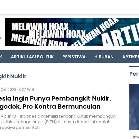
K
ARTIKULASI POLITIK
PERISTIWA
HIBURAN
ARTIKP
Per
it Nuklir
 Okt 2023 13:27 WIB
sia Ingin Punya Pembangkit Nuklir,
igodok, Pro Kontra Bermunculan
 ARTIK.ID - Indonesia memiliki rencana untuk membangun
t listrik tenaga nuklir (PLTN) di masa depan, Ini adalah
tu upaya pemerintah…
Juma