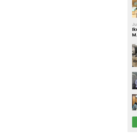
Ju
Ik
M
P