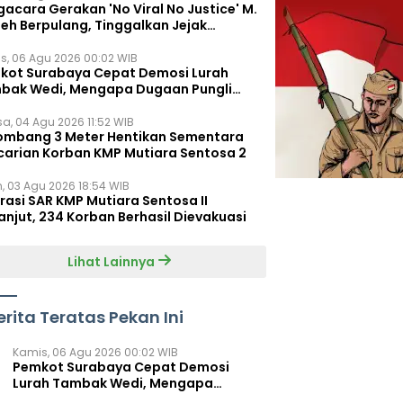
acara Gerakan 'No Viral No Justice' M.
leh Berpulang, Tinggalkan Jejak
juangan untuk Rakyat Kecil
s, 06 Agu 2026 00:02 WIB
kot Surabaya Cepat Demosi Lurah
bak Wedi, Mengapa Dugaan Pungli
um Terungkap?
sa, 04 Agu 2026 11:52 WIB
ombang 3 Meter Hentikan Sementara
carian Korban KMP Mutiara Sentosa 2
n, 03 Agu 2026 18:54 WIB
rasi SAR KMP Mutiara Sentosa II
anjut, 234 Korban Berhasil Dievakuasi
Lihat Lainnya
erita Teratas Pekan Ini
Kamis, 06 Agu 2026 00:02 WIB
Pemkot Surabaya Cepat Demosi
Lurah Tambak Wedi, Mengapa
Dugaan Pungli Belum Terungkap?