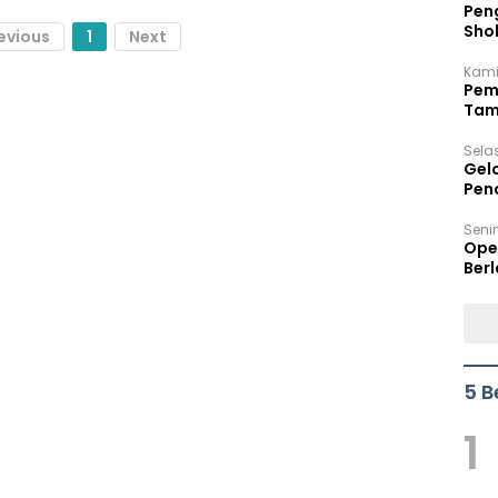
Peng
Sho
evious
1
Next
Per
Kami
Pem
Tam
Bel
Sela
Gel
Pen
Seni
Ope
Berl
5 B
1