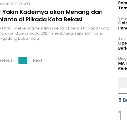
Pem
ov 2023 19:25 WIB
Tam
r Yakin Kadernya akan Menang dari
Bel
hianto di Pilkada Kota Bekasi
Sela
Gel
Pen
ARTIK.ID - Menjelang Pemilihan Kepala Daerah (Pilkada) Kota
ang akan digelar pada 2024 mendatang, sejumlah nama
-gadang bakal maju…
Seni
Ope
Berl
Ming
evious
1
Next
MAT
Pele
5 B
1