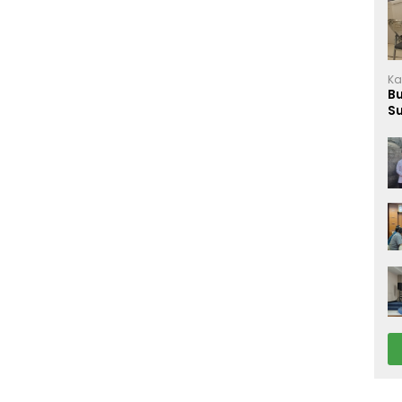
Ka
B
S
M