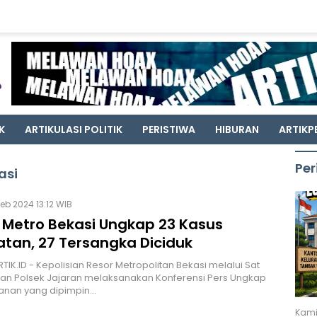
K
ARTIKULASI POLITIK
PERISTIWA
HIBURAN
ARTIKP
Per
asi
Feb 2024 13:12 WIB
s Metro Bekasi Ungkap 23 Kasus
atan, 27 Tersangka Diciduk
RTIK.ID - Kepolisian Resor Metropolitan Bekasi melalui Sat
an Polsek Jajaran melaksanakan Konferensi Pers Ungkap
lanan yang dipimpin…
Kami