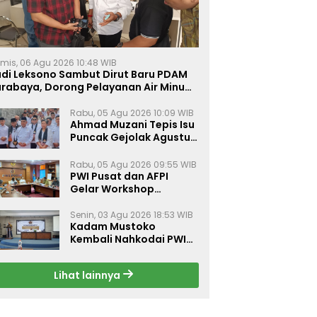
mis, 06 Agu 2026 10:48 WIB
udi Leksono Sambut Dirut Baru PDAM
urabaya, Dorong Pelayanan Air Minum
akin Prima
Rabu, 05 Agu 2026 10:09 WIB
Ahmad Muzani Tepis Isu
Puncak Gejolak Agustus
2026, Ajak Masyarakat
Perkuat Persatuan
Rabu, 05 Agu 2026 09:55 WIB
PWI Pusat dan AFPI
Gelar Workshop
Jurnalistik Bahas Pindar,
Inklusi Keuangan, dan
Senin, 03 Agu 2026 18:53 WIB
Kadam Mustoko
Perlindungan Publik
Kembali Nahkodai PWI
Lamongan, PWI Nganjuk
Harap Sinergi Antar
Lihat lainnya
Daerah Kian Kuat