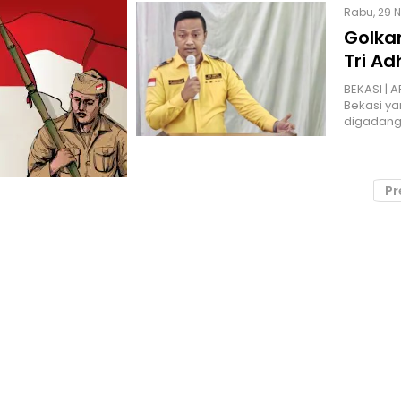
Rabu, 29 N
Golka
Tri Ad
BEKASI | 
Bekasi y
digadang
Pr