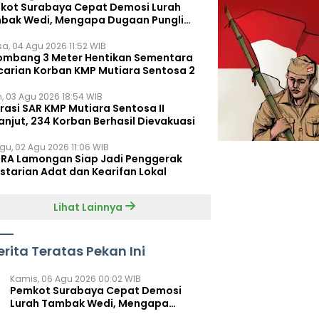
kot Surabaya Cepat Demosi Lurah
bak Wedi, Mengapa Dugaan Pungli
um Terungkap?
sa, 04 Agu 2026 11:52 WIB
ombang 3 Meter Hentikan Sementara
carian Korban KMP Mutiara Sentosa 2
n, 03 Agu 2026 18:54 WIB
rasi SAR KMP Mutiara Sentosa II
anjut, 234 Korban Berhasil Dievakuasi
gu, 02 Agu 2026 11:06 WIB
RA Lamongan Siap Jadi Penggerak
starian Adat dan Kearifan Lokal
Lihat Lainnya
erita Teratas Pekan Ini
Kamis, 06 Agu 2026 00:02 WIB
Pemkot Surabaya Cepat Demosi
Lurah Tambak Wedi, Mengapa
Dugaan Pungli Belum Terungkap?