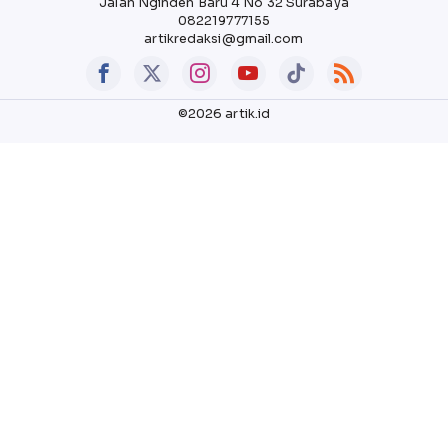
Jalan Nginden Baru 4 No 32 Surabaya
082219777155
artikredaksi@gmail.com
©2026 artik.id