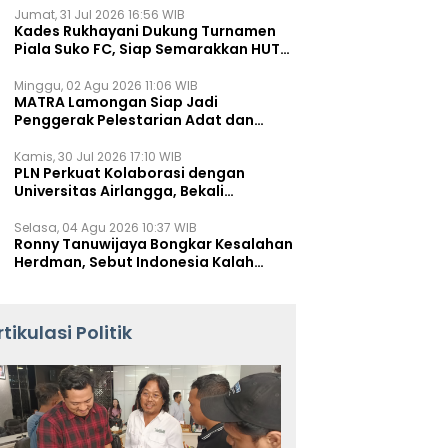
Jumat, 31 Jul 2026 16:56 WIB
Kades Rukhayani Dukung Turnamen
Piala Suko FC, Siap Semarakkan HUT
RI ke-81 Lewat Sepak Bola
Minggu, 02 Agu 2026 11:06 WIB
MATRA Lamongan Siap Jadi
Penggerak Pelestarian Adat dan
Kearifan Lokal
Kamis, 30 Jul 2026 17:10 WIB
PLN Perkuat Kolaborasi dengan
Universitas Airlangga, Bekali
Mahasiswa Hadapi Tantangan
Transisi Energi
Selasa, 04 Agu 2026 10:37 WIB
Ronny Tanuwijaya Bongkar Kesalahan
Herdman, Sebut Indonesia Kalah
karena Salah Racik Strategi
rtikulasi Politik