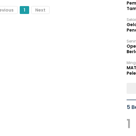
Pem
Tam
evious
1
Next
Bel
Sela
Gel
Pen
Seni
Ope
Berl
Ming
MAT
Pele
5 B
1