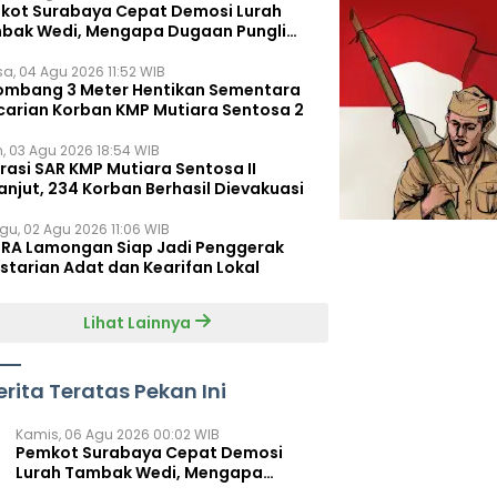
kot Surabaya Cepat Demosi Lurah
bak Wedi, Mengapa Dugaan Pungli
um Terungkap?
sa, 04 Agu 2026 11:52 WIB
ombang 3 Meter Hentikan Sementara
carian Korban KMP Mutiara Sentosa 2
n, 03 Agu 2026 18:54 WIB
rasi SAR KMP Mutiara Sentosa II
anjut, 234 Korban Berhasil Dievakuasi
gu, 02 Agu 2026 11:06 WIB
RA Lamongan Siap Jadi Penggerak
starian Adat dan Kearifan Lokal
Lihat Lainnya
erita Teratas Pekan Ini
Kamis, 06 Agu 2026 00:02 WIB
Pemkot Surabaya Cepat Demosi
Lurah Tambak Wedi, Mengapa
Dugaan Pungli Belum Terungkap?