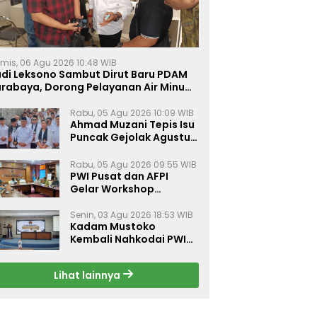
mis, 06 Agu 2026 10:48 WIB
udi Leksono Sambut Dirut Baru PDAM
urabaya, Dorong Pelayanan Air Minum
akin Prima
Rabu, 05 Agu 2026 10:09 WIB
Ahmad Muzani Tepis Isu
Puncak Gejolak Agustus
2026, Ajak Masyarakat
Perkuat Persatuan
Rabu, 05 Agu 2026 09:55 WIB
PWI Pusat dan AFPI
Gelar Workshop
Jurnalistik Bahas Pindar,
Inklusi Keuangan, dan
Senin, 03 Agu 2026 18:53 WIB
Kadam Mustoko
Perlindungan Publik
Kembali Nahkodai PWI
Lamongan, PWI Nganjuk
Harap Sinergi Antar
Lihat lainnya
Daerah Kian Kuat