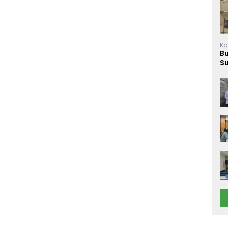
Ka
B
S
M