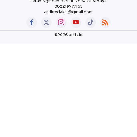
Jalan Nginden Baru 4 No 32 Surabaya
082219777155
artikredaksi@gmail.com
©2026 artik.id