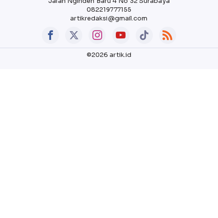
Jalan Nginden Baru 4 No 32 Surabaya
082219777155
artikredaksi@gmail.com
©2026 artik.id