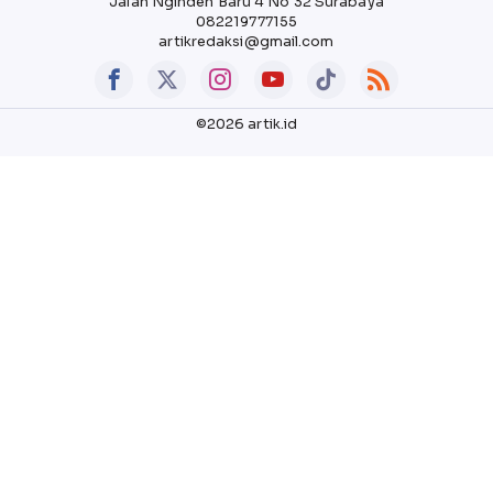
Jalan Nginden Baru 4 No 32 Surabaya
082219777155
artikredaksi@gmail.com
©2026 artik.id