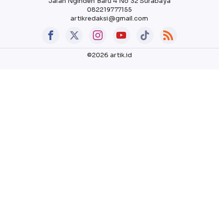
Jalan Nginden Baru 4 No 32 Surabaya
082219777155
artikredaksi@gmail.com
©2026 artik.id