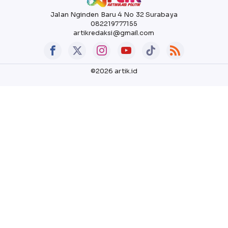
Jalan Nginden Baru 4 No 32 Surabaya
082219777155
artikredaksi@gmail.com
©2026 artik.id