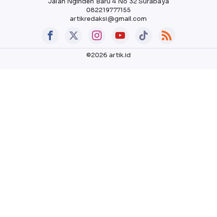
Jalan Nginden Baru 4 No 32 Surabaya
082219777155
artikredaksi@gmail.com
©2026 artik.id