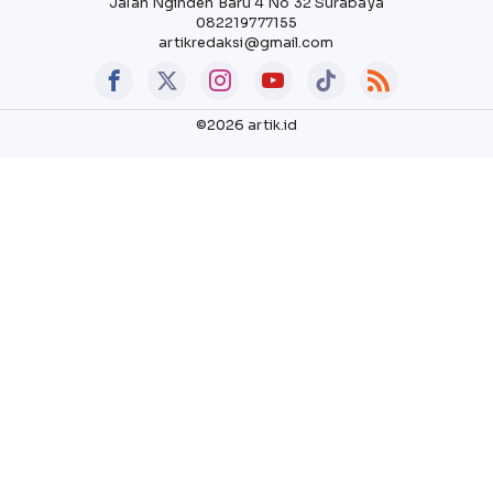
Jalan Nginden Baru 4 No 32 Surabaya
082219777155
artikredaksi@gmail.com
©2026 artik.id