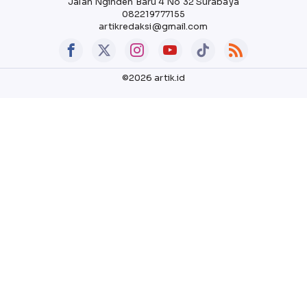
Jalan Nginden Baru 4 No 32 Surabaya
082219777155
artikredaksi@gmail.com
©2026 artik.id