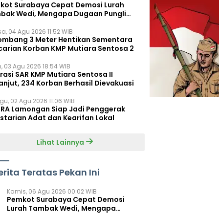
kot Surabaya Cepat Demosi Lurah
bak Wedi, Mengapa Dugaan Pungli
um Terungkap?
sa, 04 Agu 2026 11:52 WIB
ombang 3 Meter Hentikan Sementara
carian Korban KMP Mutiara Sentosa 2
n, 03 Agu 2026 18:54 WIB
rasi SAR KMP Mutiara Sentosa II
anjut, 234 Korban Berhasil Dievakuasi
gu, 02 Agu 2026 11:06 WIB
RA Lamongan Siap Jadi Penggerak
starian Adat dan Kearifan Lokal
Lihat Lainnya
erita Teratas Pekan Ini
Kamis, 06 Agu 2026 00:02 WIB
Pemkot Surabaya Cepat Demosi
Lurah Tambak Wedi, Mengapa
Dugaan Pungli Belum Terungkap?