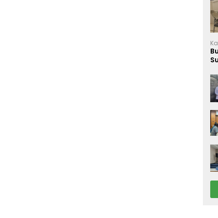
Ka
B
S
M