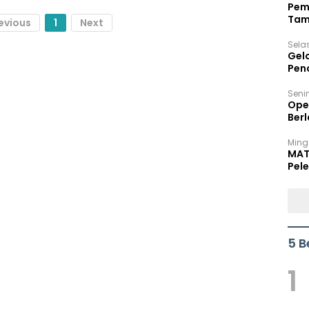
Pem
Tam
evious
1
Next
Bel
Sela
Gel
Pen
Seni
Ope
Berl
Ming
MAT
Pele
5 B
1