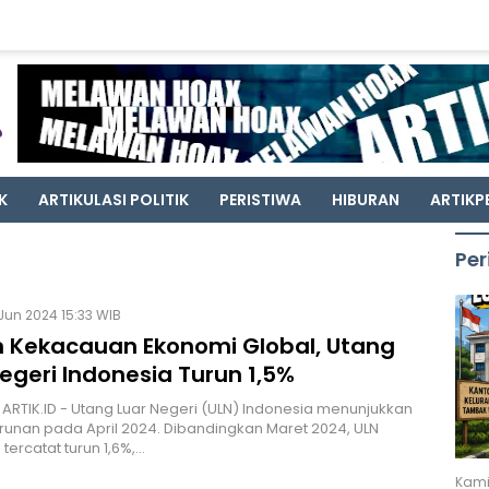
K
ARTIKULASI POLITIK
PERISTIWA
HIBURAN
ARTIKP
Per
Jun 2024 15:33 WIB
 Kekacauan Ekonomi Global, Utang
egeri Indonesia Turun 1,5%
 ARTIK.ID - Utang Luar Negeri (ULN) Indonesia menunjukkan
runan pada April 2024. Dibandingkan Maret 2024, ULN
tercatat turun 1,6%,…
Kami