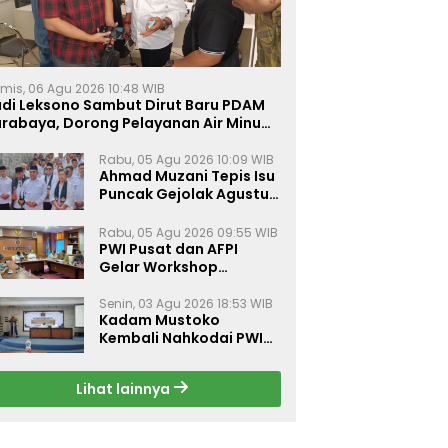
mis, 06 Agu 2026 10:48 WIB
udi Leksono Sambut Dirut Baru PDAM
urabaya, Dorong Pelayanan Air Minum
akin Prima
Rabu, 05 Agu 2026 10:09 WIB
Ahmad Muzani Tepis Isu
Puncak Gejolak Agustus
2026, Ajak Masyarakat
Perkuat Persatuan
Rabu, 05 Agu 2026 09:55 WIB
PWI Pusat dan AFPI
Gelar Workshop
Jurnalistik Bahas Pindar,
Inklusi Keuangan, dan
Senin, 03 Agu 2026 18:53 WIB
Kadam Mustoko
Perlindungan Publik
Kembali Nahkodai PWI
Lamongan, PWI Nganjuk
Harap Sinergi Antar
Lihat lainnya
Daerah Kian Kuat