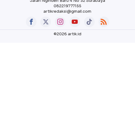
Jalan Nginden Baru 4 No 32 Surabaya
082219777155
artikredaksi@gmail.com
©2026 artik.id