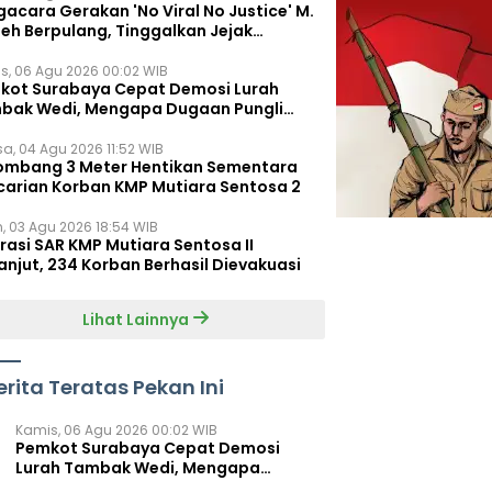
acara Gerakan 'No Viral No Justice' M.
leh Berpulang, Tinggalkan Jejak
juangan untuk Rakyat Kecil
s, 06 Agu 2026 00:02 WIB
kot Surabaya Cepat Demosi Lurah
bak Wedi, Mengapa Dugaan Pungli
um Terungkap?
sa, 04 Agu 2026 11:52 WIB
ombang 3 Meter Hentikan Sementara
carian Korban KMP Mutiara Sentosa 2
n, 03 Agu 2026 18:54 WIB
rasi SAR KMP Mutiara Sentosa II
anjut, 234 Korban Berhasil Dievakuasi
Lihat Lainnya
erita Teratas Pekan Ini
Kamis, 06 Agu 2026 00:02 WIB
Pemkot Surabaya Cepat Demosi
Lurah Tambak Wedi, Mengapa
Dugaan Pungli Belum Terungkap?