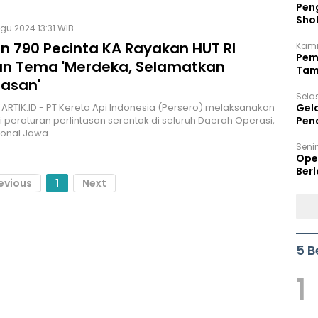
Peng
Sho
Agu 2024 13:31 WIB
Per
an 790 Pecinta KA Rayakan HUT RI
Kami
Pem
n Tema 'Merdeka, Selamatkan
Tam
tasan'
Bel
Sela
 ARTIK.ID - PT Kereta Api Indonesia (Persero) melaksanakan
Gel
si peraturan perlintasan serentak di seluruh Daerah Operasi,
Pen
gional Jawa…
Seni
Ope
Berl
evious
1
Next
5 B
1