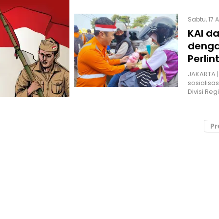
Sabtu, 17 
KAI d
denga
Perlin
JAKARTA |
sosialisa
Divisi Re
Pr