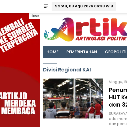
Sabtu, 08 Agu 2026 06:38 WIB
close
HOME
PEMERINTAHAN
GEOPOLITI
Divisi Regional KAI
Minggu, 18
Penum
HUT K
dan 3
SURABAYA 
ada momen
dan penu