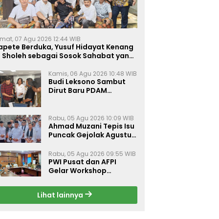
mat, 07 Agu 2026 12:44 WIB
apete Berduka, Yusuf Hidayat Kenang
. Sholeh sebagai Sosok Sahabat yang
eduli Sesama Alumni Tebuireng
Kamis, 06 Agu 2026 10:48 WIB
Budi Leksono Sambut
Dirut Baru PDAM
Surabaya, Dorong
Pelayanan Air Minum
Makin Prima
Rabu, 05 Agu 2026 10:09 WIB
Ahmad Muzani Tepis Isu
Puncak Gejolak Agustus
2026, Ajak Masyarakat
Perkuat Persatuan
Rabu, 05 Agu 2026 09:55 WIB
PWI Pusat dan AFPI
Gelar Workshop
Jurnalistik Bahas Pindar,
Inklusi Keuangan, dan
Lihat lainnya
Perlindungan Publik