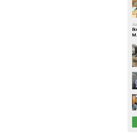
Ju
Ik
M
P