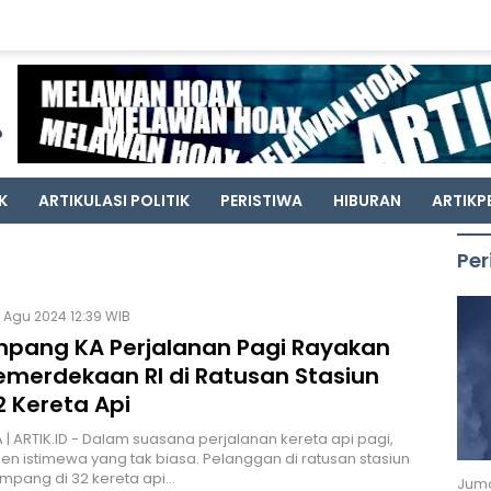
K
ARTIKULASI POLITIK
PERISTIWA
HIBURAN
ARTIKP
Per
 Agu 2024 12:39 WIB
pang KA Perjalanan Pagi Rayakan
emerdekaan RI di Ratusan Stasiun
2 Kereta Api
| ARTIK.ID - Dalam suasana perjalanan kereta api pagi,
 istimewa yang tak biasa. Pelanggan di ratusan stasiun
mpang di 32 kereta api…
Juma