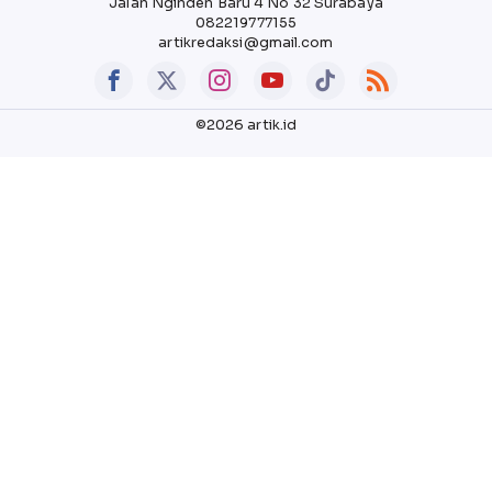
Jalan Nginden Baru 4 No 32 Surabaya
082219777155
artikredaksi@gmail.com
©2026 artik.id