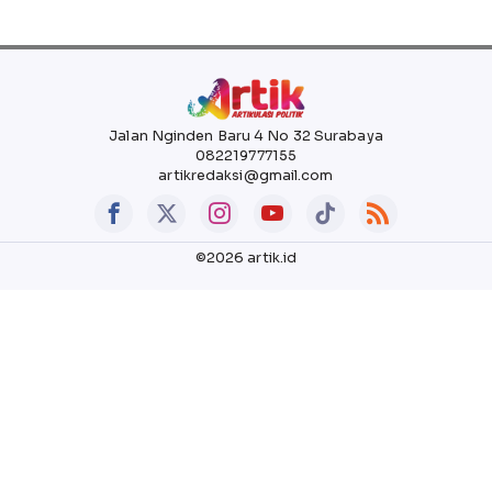
Jalan Nginden Baru 4 No 32 Surabaya
082219777155
artikredaksi@gmail.com
©2026 artik.id