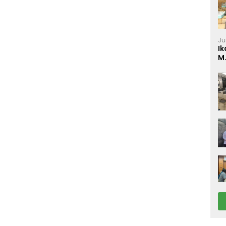
Ju
Ik
M
P