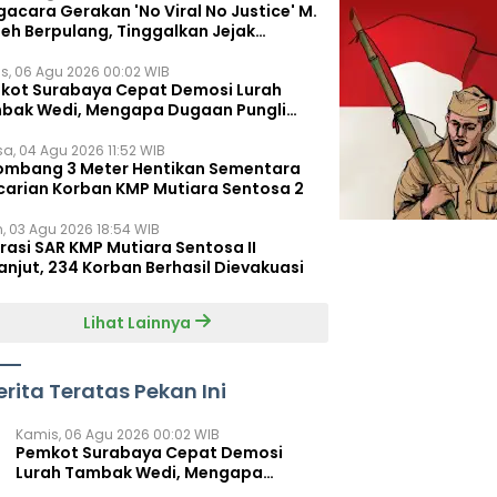
acara Gerakan 'No Viral No Justice' M.
leh Berpulang, Tinggalkan Jejak
juangan untuk Rakyat Kecil
s, 06 Agu 2026 00:02 WIB
kot Surabaya Cepat Demosi Lurah
bak Wedi, Mengapa Dugaan Pungli
um Terungkap?
sa, 04 Agu 2026 11:52 WIB
ombang 3 Meter Hentikan Sementara
carian Korban KMP Mutiara Sentosa 2
n, 03 Agu 2026 18:54 WIB
rasi SAR KMP Mutiara Sentosa II
anjut, 234 Korban Berhasil Dievakuasi
Lihat Lainnya
erita Teratas Pekan Ini
Kamis, 06 Agu 2026 00:02 WIB
Pemkot Surabaya Cepat Demosi
Lurah Tambak Wedi, Mengapa
Dugaan Pungli Belum Terungkap?