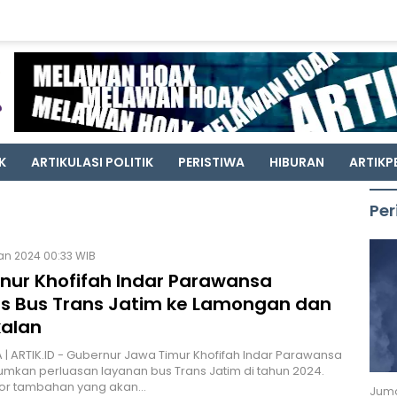
K
ARTIKULASI POLITIK
PERISTIWA
HIBURAN
ARTIKP
Per
an 2024 00:33 WIB
nur Khofifah Indar Parawansa
as Bus Trans Jatim ke Lamongan dan
alan
| ARTIK.ID - Gubernur Jawa Timur Khofifah Indar Parawansa
kan perluasan layanan bus Trans Jatim di tahun 2024.
dor tambahan yang akan…
Juma