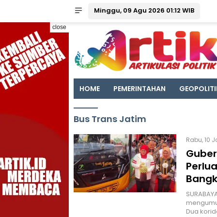
Minggu, 09 Agu 2026 01:12 WIB
close
HOME
PEMERINTAHAN
GEOPOLITI
Bus Trans Jatim
Rabu, 10 J
Guber
Perlu
Bangk
SURABAYA 
mengumum
Dua kori