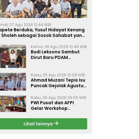
mat, 07 Agu 2026 12:44 WIB
apete Berduka, Yusuf Hidayat Kenang
. Sholeh sebagai Sosok Sahabat yang
eduli Sesama Alumni Tebuireng
Kamis, 06 Agu 2026 10:48 WIB
Budi Leksono Sambut
Dirut Baru PDAM
Surabaya, Dorong
Pelayanan Air Minum
Makin Prima
Rabu, 05 Agu 2026 10:09 WIB
Ahmad Muzani Tepis Isu
Puncak Gejolak Agustus
2026, Ajak Masyarakat
Perkuat Persatuan
Rabu, 05 Agu 2026 09:55 WIB
PWI Pusat dan AFPI
Gelar Workshop
Jurnalistik Bahas Pindar,
Inklusi Keuangan, dan
Lihat lainnya
Perlindungan Publik