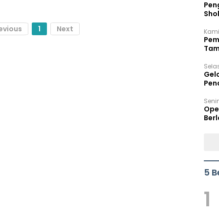
Peng
Sho
Per
evious
1
Next
Kami
Pem
Tam
Bel
Sela
Gel
Pen
Seni
Ope
Berl
5 B
1