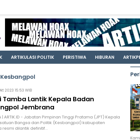
K
ARTIKULASI POLITIK
PERISTIWA
HIBURAN
ARTIKP
Per
a Kesbangpol
kt 2023 15:53 WIB
i Tamba Lantik Kepala Badan
ngpol Jembrana
| ARTIK.ID - Jabatan Pimpinan Tinggi Pratama (JPT) Kepala
satuan Bangsa dan Politik (Kesbangpol) kabupaten
esmi dilantik definitif…
Kami