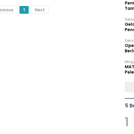
Pem
Tam
evious
1
Next
Bel
Sela
Gel
Pen
Seni
Ope
Berl
Ming
MAT
Pele
5 B
1