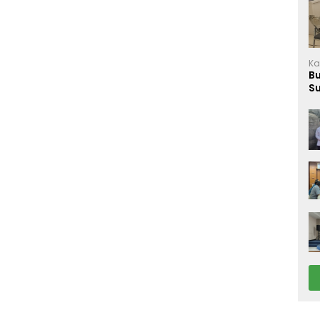
Ka
B
S
M