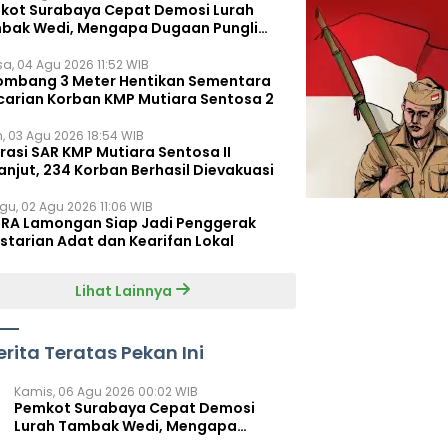
kot Surabaya Cepat Demosi Lurah
bak Wedi, Mengapa Dugaan Pungli
um Terungkap?
sa, 04 Agu 2026 11:52 WIB
ombang 3 Meter Hentikan Sementara
carian Korban KMP Mutiara Sentosa 2
n, 03 Agu 2026 18:54 WIB
rasi SAR KMP Mutiara Sentosa II
anjut, 234 Korban Berhasil Dievakuasi
gu, 02 Agu 2026 11:06 WIB
RA Lamongan Siap Jadi Penggerak
starian Adat dan Kearifan Lokal
Lihat Lainnya
erita Teratas Pekan Ini
Kamis, 06 Agu 2026 00:02 WIB
Pemkot Surabaya Cepat Demosi
Lurah Tambak Wedi, Mengapa
Dugaan Pungli Belum Terungkap?