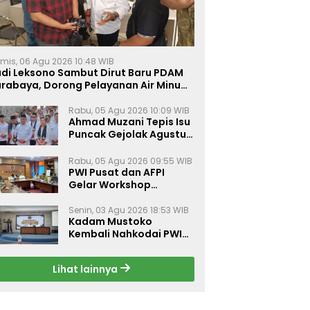
mis, 06 Agu 2026 10:48 WIB
udi Leksono Sambut Dirut Baru PDAM
urabaya, Dorong Pelayanan Air Minum
akin Prima
Rabu, 05 Agu 2026 10:09 WIB
Ahmad Muzani Tepis Isu
Puncak Gejolak Agustus
2026, Ajak Masyarakat
Perkuat Persatuan
Rabu, 05 Agu 2026 09:55 WIB
PWI Pusat dan AFPI
Gelar Workshop
Jurnalistik Bahas Pindar,
Inklusi Keuangan, dan
Senin, 03 Agu 2026 18:53 WIB
Kadam Mustoko
Perlindungan Publik
Kembali Nahkodai PWI
Lamongan, PWI Nganjuk
Harap Sinergi Antar
Lihat lainnya
Daerah Kian Kuat