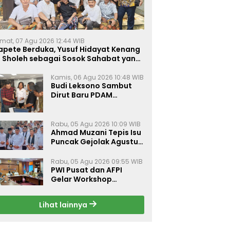
mat, 07 Agu 2026 12:44 WIB
apete Berduka, Yusuf Hidayat Kenang
. Sholeh sebagai Sosok Sahabat yang
eduli Sesama Alumni Tebuireng
Kamis, 06 Agu 2026 10:48 WIB
Budi Leksono Sambut
Dirut Baru PDAM
Surabaya, Dorong
Pelayanan Air Minum
Makin Prima
Rabu, 05 Agu 2026 10:09 WIB
Ahmad Muzani Tepis Isu
Puncak Gejolak Agustus
2026, Ajak Masyarakat
Perkuat Persatuan
Rabu, 05 Agu 2026 09:55 WIB
PWI Pusat dan AFPI
Gelar Workshop
Jurnalistik Bahas Pindar,
Inklusi Keuangan, dan
Lihat lainnya
Perlindungan Publik