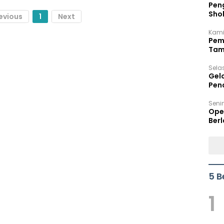
Peng
Sho
evious
1
Next
Per
Kami
Pem
Tam
Bel
Sela
Gel
Pen
Seni
Ope
Berl
5 B
1