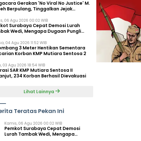
acara Gerakan 'No Viral No Justice' M.
leh Berpulang, Tinggalkan Jejak
juangan untuk Rakyat Kecil
s, 06 Agu 2026 00:02 WIB
kot Surabaya Cepat Demosi Lurah
bak Wedi, Mengapa Dugaan Pungli
um Terungkap?
sa, 04 Agu 2026 11:52 WIB
ombang 3 Meter Hentikan Sementara
carian Korban KMP Mutiara Sentosa 2
n, 03 Agu 2026 18:54 WIB
rasi SAR KMP Mutiara Sentosa II
anjut, 234 Korban Berhasil Dievakuasi
Lihat Lainnya
erita Teratas Pekan Ini
Kamis, 06 Agu 2026 00:02 WIB
Pemkot Surabaya Cepat Demosi
Lurah Tambak Wedi, Mengapa
Dugaan Pungli Belum Terungkap?