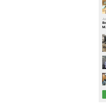
Ju
Ik
M
P