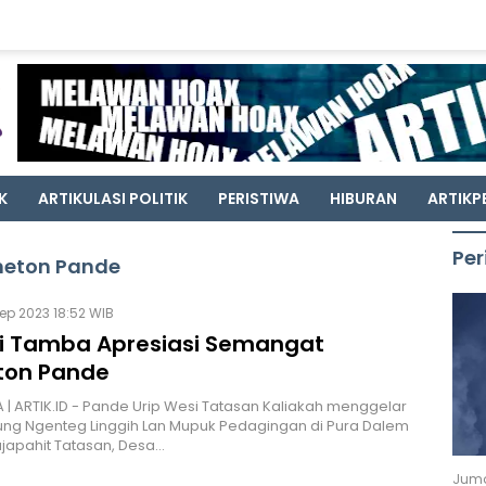
K
ARTIKULASI POLITIK
PERISTIWA
HIBURAN
ARTIKP
Per
meton Pande
ep 2023 18:52 WIB
i Tamba Apresiasi Semangat
on Pande
| ARTIK.ID - Pande Urip Wesi Tatasan Kaliakah menggelar
ng Ngenteg Linggih Lan Mupuk Pedagingan di Pura Dalem
japahit Tatasan, Desa…
Juma