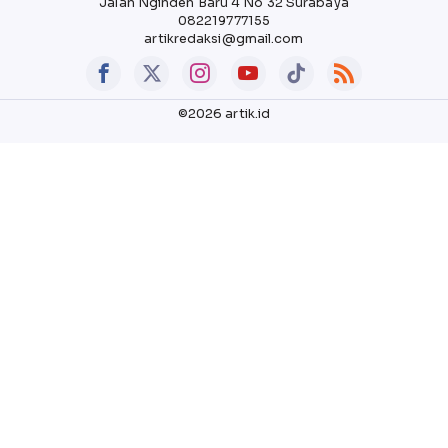
Jalan Nginden Baru 4 No 32 Surabaya
082219777155
artikredaksi@gmail.com
©2026 artik.id