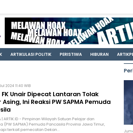
K
ARTIKULASI POLITIK
PERISTIWA
HIBURAN
ARTIKP
Per
Jul 2024 11:40 WIB
 FK Unair Dipecat Lantaran Tolak
r Asing, Ini Reaksi PW SAPMA Pemuda
sila
| ARTIK.ID - Pimpinan Wilayah Satuan Pelajar dan
a (PW SAPMA) Pemuda Pancasila Provinsi Jawa Timur,
pi terkait pemecatan Dekan…
Juma