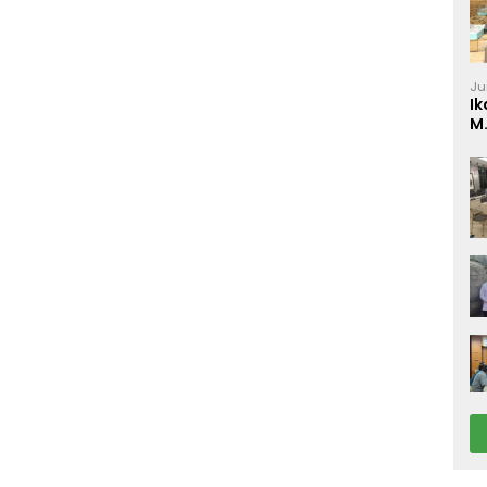
Ju
Ik
M
P