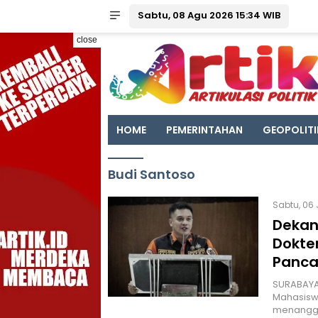
Sabtu, 08 Agu 2026 15:34 WIB
close
HOME
PEMERINTAHAN
GEOPOLITI
Budi Santoso
Sabtu, 06 
Dekan
Dokte
Panca
SURABAYA 
Mahasisw
menangga