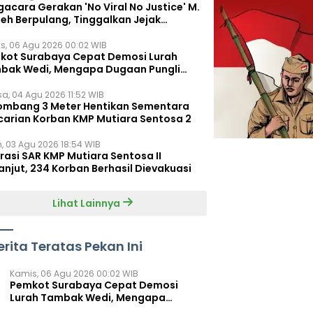
acara Gerakan 'No Viral No Justice' M.
leh Berpulang, Tinggalkan Jejak
juangan untuk Rakyat Kecil
s, 06 Agu 2026 00:02 WIB
kot Surabaya Cepat Demosi Lurah
bak Wedi, Mengapa Dugaan Pungli
um Terungkap?
sa, 04 Agu 2026 11:52 WIB
ombang 3 Meter Hentikan Sementara
carian Korban KMP Mutiara Sentosa 2
n, 03 Agu 2026 18:54 WIB
rasi SAR KMP Mutiara Sentosa II
anjut, 234 Korban Berhasil Dievakuasi
Lihat Lainnya
erita Teratas Pekan Ini
Kamis, 06 Agu 2026 00:02 WIB
Pemkot Surabaya Cepat Demosi
Lurah Tambak Wedi, Mengapa
Dugaan Pungli Belum Terungkap?