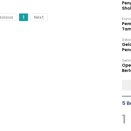
Peng
Sho
Per
evious
1
Next
Kami
Pem
Tam
Bel
Sela
Gel
Pen
Seni
Ope
Berl
5 B
1