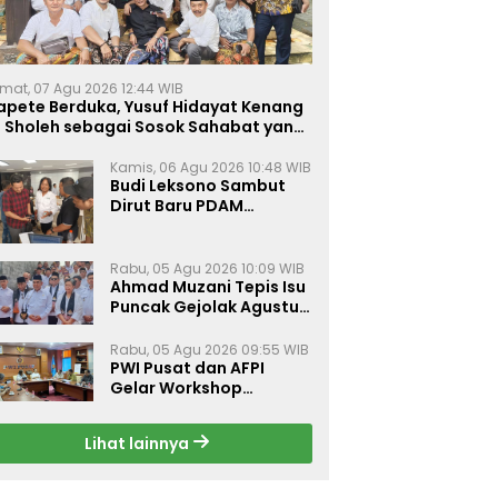
mat, 07 Agu 2026 12:44 WIB
apete Berduka, Yusuf Hidayat Kenang
. Sholeh sebagai Sosok Sahabat yang
eduli Sesama Alumni Tebuireng
Kamis, 06 Agu 2026 10:48 WIB
Budi Leksono Sambut
Dirut Baru PDAM
Surabaya, Dorong
Pelayanan Air Minum
Makin Prima
Rabu, 05 Agu 2026 10:09 WIB
Ahmad Muzani Tepis Isu
Puncak Gejolak Agustus
2026, Ajak Masyarakat
Perkuat Persatuan
Rabu, 05 Agu 2026 09:55 WIB
PWI Pusat dan AFPI
Gelar Workshop
Jurnalistik Bahas Pindar,
Inklusi Keuangan, dan
Lihat lainnya
Perlindungan Publik