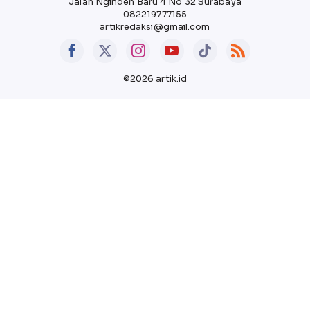
Jalan Nginden Baru 4 No 32 Surabaya
082219777155
artikredaksi@gmail.com
©2026 artik.id