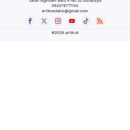
Jalan Nginden Baru 4 No 32 Surabaya
082219777155
artikredaksi@gmail.com
©2026 artik.id