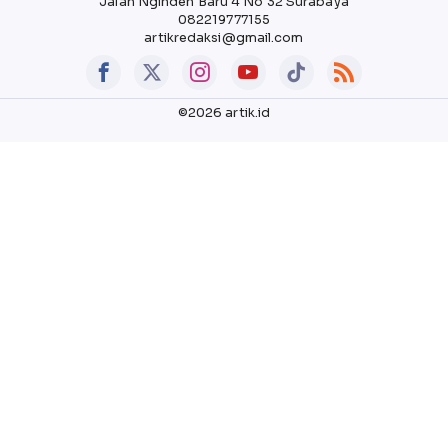
Jalan Nginden Baru 4 No 32 Surabaya
082219777155
artikredaksi@gmail.com
©2026 artik.id