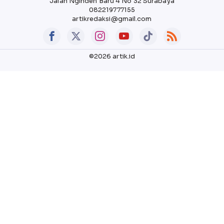
Jalan Nginden Baru 4 No 32 Surabaya
082219777155
artikredaksi@gmail.com
©2026 artik.id