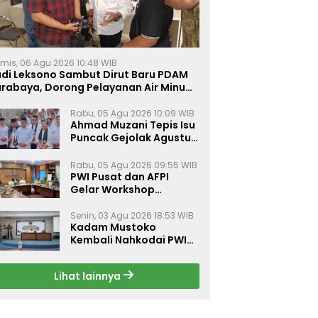
mis, 06 Agu 2026 10:48 WIB
udi Leksono Sambut Dirut Baru PDAM
urabaya, Dorong Pelayanan Air Minum
akin Prima
Rabu, 05 Agu 2026 10:09 WIB
Ahmad Muzani Tepis Isu
Puncak Gejolak Agustus
2026, Ajak Masyarakat
Perkuat Persatuan
Rabu, 05 Agu 2026 09:55 WIB
PWI Pusat dan AFPI
Gelar Workshop
Jurnalistik Bahas Pindar,
Inklusi Keuangan, dan
Senin, 03 Agu 2026 18:53 WIB
Kadam Mustoko
Perlindungan Publik
Kembali Nahkodai PWI
Lamongan, PWI Nganjuk
Harap Sinergi Antar
Lihat lainnya
Daerah Kian Kuat