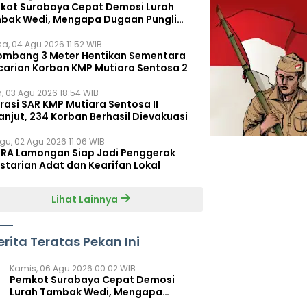
kot Surabaya Cepat Demosi Lurah
bak Wedi, Mengapa Dugaan Pungli
um Terungkap?
sa, 04 Agu 2026 11:52 WIB
ombang 3 Meter Hentikan Sementara
carian Korban KMP Mutiara Sentosa 2
n, 03 Agu 2026 18:54 WIB
rasi SAR KMP Mutiara Sentosa II
anjut, 234 Korban Berhasil Dievakuasi
gu, 02 Agu 2026 11:06 WIB
RA Lamongan Siap Jadi Penggerak
starian Adat dan Kearifan Lokal
Lihat Lainnya
erita Teratas Pekan Ini
Kamis, 06 Agu 2026 00:02 WIB
Pemkot Surabaya Cepat Demosi
Lurah Tambak Wedi, Mengapa
Dugaan Pungli Belum Terungkap?