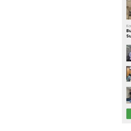
Ka
B
S
M