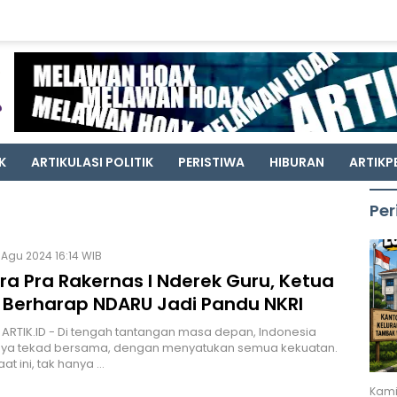
K
ARTIKULASI POLITIK
PERISTIWA
HIBURAN
ARTIKP
Per
Agu 2024 16:14 WIB
ra Pra Rakernas I Nderek Guru, Ketua
I Berharap NDARU Jadi Pandu NKRI
 ARTIK.ID - Di tengah tantangan masa depan, Indonesia
nya tekad bersama, dengan menyatukan semua kekuatan.
at ini, tak hanya …
Kami