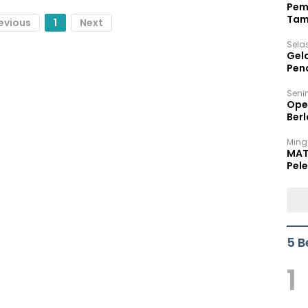
Pem
Tam
evious
1
Next
Bel
Sela
Gel
Pen
Seni
Ope
Berl
Ming
MAT
Pele
5 B
1