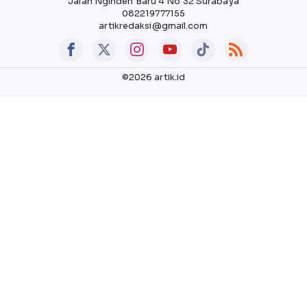
Jalan Nginden Baru 4 No 32 Surabaya
082219777155
artikredaksi@gmail.com
©2026 artik.id