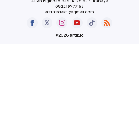
Jalan Nginden Baru 4 No 32 Surabaya
082219777155
artikredaksi@gmail.com
©2026 artik.id