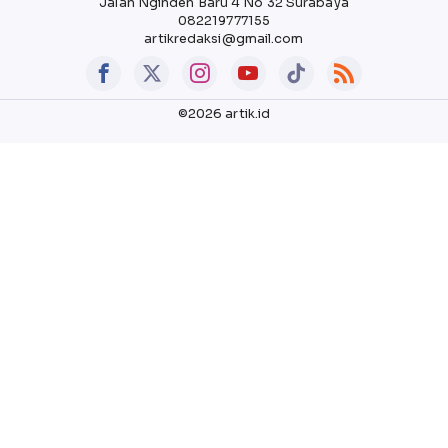
Jalan Nginden Baru 4 No 32 Surabaya
082219777155
artikredaksi@gmail.com
©2026 artik.id