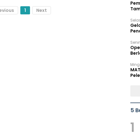
Pem
Tam
evious
1
Next
Bel
Sela
Gel
Pen
Seni
Ope
Berl
Ming
MAT
Pele
5 B
1