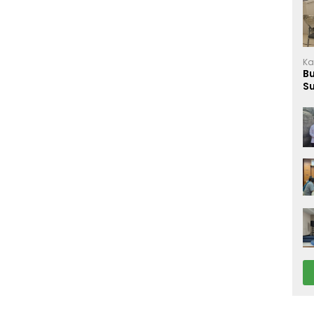
Ka
B
S
M