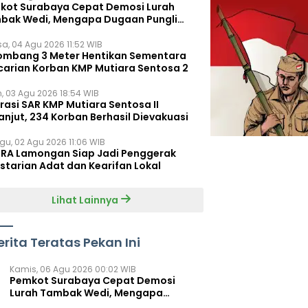
kot Surabaya Cepat Demosi Lurah
bak Wedi, Mengapa Dugaan Pungli
um Terungkap?
sa, 04 Agu 2026 11:52 WIB
ombang 3 Meter Hentikan Sementara
carian Korban KMP Mutiara Sentosa 2
n, 03 Agu 2026 18:54 WIB
rasi SAR KMP Mutiara Sentosa II
anjut, 234 Korban Berhasil Dievakuasi
gu, 02 Agu 2026 11:06 WIB
RA Lamongan Siap Jadi Penggerak
starian Adat dan Kearifan Lokal
Lihat Lainnya
erita Teratas Pekan Ini
Kamis, 06 Agu 2026 00:02 WIB
Pemkot Surabaya Cepat Demosi
Lurah Tambak Wedi, Mengapa
Dugaan Pungli Belum Terungkap?