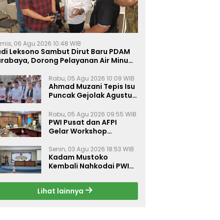
mis, 06 Agu 2026 10:48 WIB
udi Leksono Sambut Dirut Baru PDAM
urabaya, Dorong Pelayanan Air Minum
akin Prima
Rabu, 05 Agu 2026 10:09 WIB
Ahmad Muzani Tepis Isu
Puncak Gejolak Agustus
2026, Ajak Masyarakat
Perkuat Persatuan
Rabu, 05 Agu 2026 09:55 WIB
PWI Pusat dan AFPI
Gelar Workshop
Jurnalistik Bahas Pindar,
Inklusi Keuangan, dan
Senin, 03 Agu 2026 18:53 WIB
Kadam Mustoko
Perlindungan Publik
Kembali Nahkodai PWI
Lamongan, PWI Nganjuk
Harap Sinergi Antar
Lihat lainnya
Daerah Kian Kuat