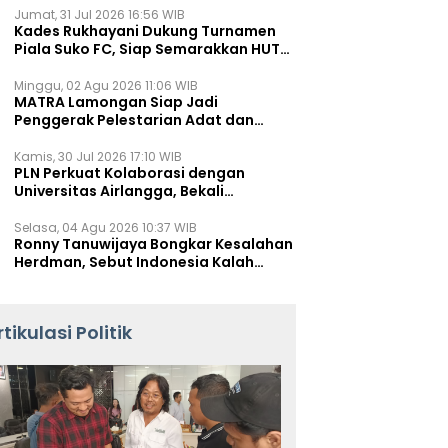
Jumat, 31 Jul 2026 16:56 WIB
Kades Rukhayani Dukung Turnamen
Piala Suko FC, Siap Semarakkan HUT
RI ke-81 Lewat Sepak Bola
Minggu, 02 Agu 2026 11:06 WIB
MATRA Lamongan Siap Jadi
Penggerak Pelestarian Adat dan
Kearifan Lokal
Kamis, 30 Jul 2026 17:10 WIB
PLN Perkuat Kolaborasi dengan
Universitas Airlangga, Bekali
Mahasiswa Hadapi Tantangan
Transisi Energi
Selasa, 04 Agu 2026 10:37 WIB
Ronny Tanuwijaya Bongkar Kesalahan
Herdman, Sebut Indonesia Kalah
karena Salah Racik Strategi
rtikulasi Politik