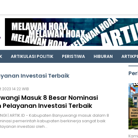
K
ARTIKULASI POLITIK
PERISTIWA
HIBURAN
ARTIKP
Per
yanan Investasi Terbaik
kt 2023 14:22 WIB
wangi Masuk 8 Besar Nominasi
 Pelayanan Investasi Terbaik
GI | ARTIK.ID - Kabupaten Banyuwangi masuk dalam 8
inasi pemerintah kabupaten berkinerja sangat baik
ayanan investasi oleh…
Kami