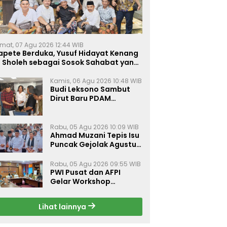
mat, 07 Agu 2026 12:44 WIB
apete Berduka, Yusuf Hidayat Kenang
. Sholeh sebagai Sosok Sahabat yang
eduli Sesama Alumni Tebuireng
Kamis, 06 Agu 2026 10:48 WIB
Budi Leksono Sambut
Dirut Baru PDAM
Surabaya, Dorong
Pelayanan Air Minum
Makin Prima
Rabu, 05 Agu 2026 10:09 WIB
Ahmad Muzani Tepis Isu
Puncak Gejolak Agustus
2026, Ajak Masyarakat
Perkuat Persatuan
Rabu, 05 Agu 2026 09:55 WIB
PWI Pusat dan AFPI
Gelar Workshop
Jurnalistik Bahas Pindar,
Inklusi Keuangan, dan
Lihat lainnya
Perlindungan Publik