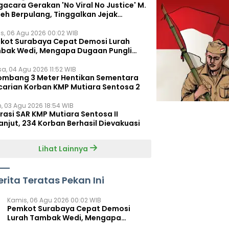
acara Gerakan 'No Viral No Justice' M.
leh Berpulang, Tinggalkan Jejak
juangan untuk Rakyat Kecil
s, 06 Agu 2026 00:02 WIB
kot Surabaya Cepat Demosi Lurah
bak Wedi, Mengapa Dugaan Pungli
um Terungkap?
sa, 04 Agu 2026 11:52 WIB
ombang 3 Meter Hentikan Sementara
carian Korban KMP Mutiara Sentosa 2
n, 03 Agu 2026 18:54 WIB
rasi SAR KMP Mutiara Sentosa II
anjut, 234 Korban Berhasil Dievakuasi
Lihat Lainnya
erita Teratas Pekan Ini
Kamis, 06 Agu 2026 00:02 WIB
Pemkot Surabaya Cepat Demosi
Lurah Tambak Wedi, Mengapa
Dugaan Pungli Belum Terungkap?