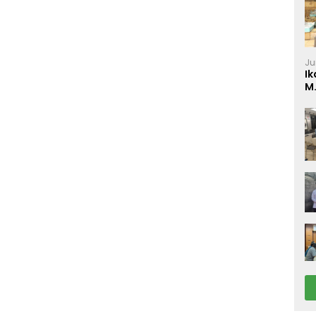
Ju
Ik
M
P