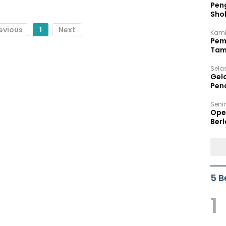
Peng
Sho
Per
evious
1
Next
Kami
Pem
Tam
Bel
Sela
Gel
Pen
Seni
Ope
Berl
5 B
1