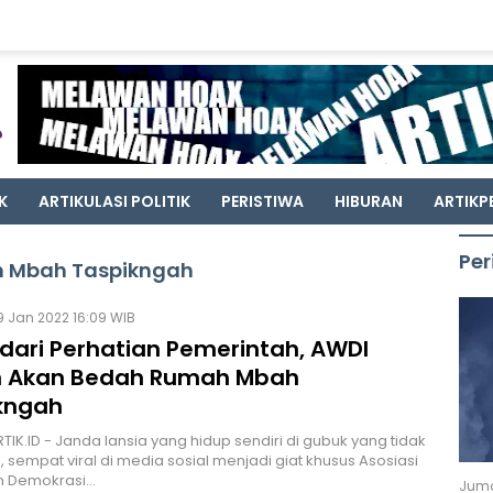
K
ARTIKULASI POLITIK
PERISTIWA
HIBURAN
ARTIKP
Per
h Mbah Taspikngah
9 Jan 2022 16:09 WIB
 dari Perhatian Pemerintah, AWDI
 Akan Bedah Rumah Mbah
kngah
RTIK.ID - Janda lansia yang hidup sendiri di gubuk yang tidak
i, sempat viral di media sosial menjadi giat khusus Asosiasi
 Demokrasi…
Juma