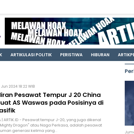
K
ARTIKULASI POLITIK
PERISTIWA
HIBURAN
ARTIKP
Per
 Jun 2024 18:22 WIB
iran Pesawat Tempur J 20 China
at AS Waswas pada Posisinya di
asifik
| ARTIK.ID - Pesawat tempur J-20, yang juga dikenal
Mighty Dragon" atau Naga Perkasa, adalah pesawat
luman generasi kelima yang…
Juma