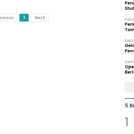
Peng
Sho
Per
evious
1
Next
Kami
Pem
Tam
Bel
Sela
Gel
Pen
Seni
Ope
Berl
5 B
1