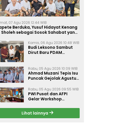
mat, 07 Agu 2026 12:44 WIB
apete Berduka, Yusuf Hidayat Kenang
. Sholeh sebagai Sosok Sahabat yang
eduli Sesama Alumni Tebuireng
Kamis, 06 Agu 2026 10:48 WIB
Budi Leksono Sambut
Dirut Baru PDAM
Surabaya, Dorong
Pelayanan Air Minum
Makin Prima
Rabu, 05 Agu 2026 10:09 WIB
Ahmad Muzani Tepis Isu
Puncak Gejolak Agustus
2026, Ajak Masyarakat
Perkuat Persatuan
Rabu, 05 Agu 2026 09:55 WIB
PWI Pusat dan AFPI
Gelar Workshop
Jurnalistik Bahas Pindar,
Inklusi Keuangan, dan
Lihat lainnya
Perlindungan Publik