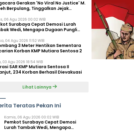
acara Gerakan 'No Viral No Justice' M.
leh Berpulang, Tinggalkan Jejak
juangan untuk Rakyat Kecil
s, 06 Agu 2026 00:02 WIB
kot Surabaya Cepat Demosi Lurah
bak Wedi, Mengapa Dugaan Pungli
um Terungkap?
sa, 04 Agu 2026 11:52 WIB
ombang 3 Meter Hentikan Sementara
carian Korban KMP Mutiara Sentosa 2
n, 03 Agu 2026 18:54 WIB
rasi SAR KMP Mutiara Sentosa II
anjut, 234 Korban Berhasil Dievakuasi
Lihat Lainnya
erita Teratas Pekan Ini
Kamis, 06 Agu 2026 00:02 WIB
Pemkot Surabaya Cepat Demosi
Lurah Tambak Wedi, Mengapa
Dugaan Pungli Belum Terungkap?