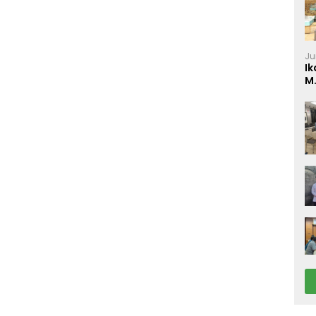
Ju
Ik
M
P