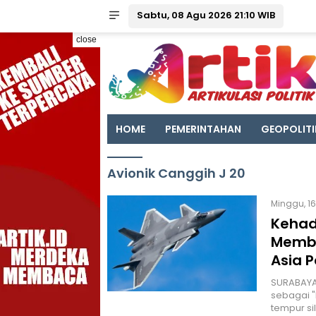
Sabtu, 08 Agu 2026 21:10 WIB
close
HOME
PEMERINTAHAN
GEOPOLITI
Avionik Canggih J 20
Minggu, 16
Kehad
Membu
Asia P
SURABAYA 
sebagai "
tempur si