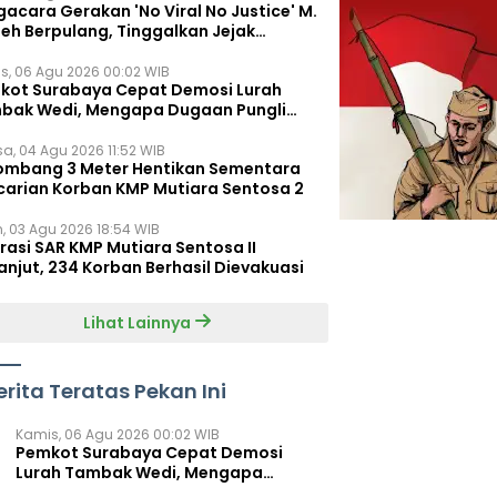
acara Gerakan 'No Viral No Justice' M.
leh Berpulang, Tinggalkan Jejak
juangan untuk Rakyat Kecil
s, 06 Agu 2026 00:02 WIB
kot Surabaya Cepat Demosi Lurah
bak Wedi, Mengapa Dugaan Pungli
um Terungkap?
sa, 04 Agu 2026 11:52 WIB
ombang 3 Meter Hentikan Sementara
carian Korban KMP Mutiara Sentosa 2
n, 03 Agu 2026 18:54 WIB
rasi SAR KMP Mutiara Sentosa II
anjut, 234 Korban Berhasil Dievakuasi
Lihat Lainnya
erita Teratas Pekan Ini
Kamis, 06 Agu 2026 00:02 WIB
Pemkot Surabaya Cepat Demosi
Lurah Tambak Wedi, Mengapa
Dugaan Pungli Belum Terungkap?