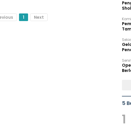
Peng
Sho
Per
evious
1
Next
Kami
Pem
Tam
Bel
Sela
Gel
Pen
Seni
Ope
Berl
5 B
1