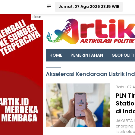
Jumat, 07 Agu 2026 23:15 WIB
close
HOME
PEMERINTAHAN
GEOPOLITI
Akselerasi Kendaraan Listrik In
Rabu, 07 A
PLN Ti
Statio
di Ind
JAKARTA |
charging
listrik ele