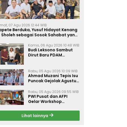
mat, 07 Agu 2026 12:44 WIB
apete Berduka, Yusuf Hidayat Kenang
. Sholeh sebagai Sosok Sahabat yang
eduli Sesama Alumni Tebuireng
Kamis, 06 Agu 2026 10:48 WIB
Budi Leksono Sambut
Dirut Baru PDAM
Surabaya, Dorong
Pelayanan Air Minum
Makin Prima
Rabu, 05 Agu 2026 10:09 WIB
Ahmad Muzani Tepis Isu
Puncak Gejolak Agustus
2026, Ajak Masyarakat
Perkuat Persatuan
Rabu, 05 Agu 2026 09:55 WIB
PWI Pusat dan AFPI
Gelar Workshop
Jurnalistik Bahas Pindar,
Inklusi Keuangan, dan
Lihat lainnya
Perlindungan Publik