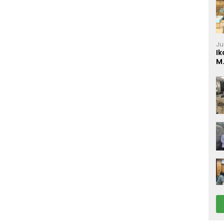
Ju
Ik
M
P