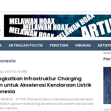
K
ARTIKULASI POLITIK
PERISTIWA
HIBURAN
ARTIKP
Per
donesia
gu 2024 13:03 WIB
ngkatkan Infrastruktur Charging
n untuk Akselerasi Kendaraan Listrik
onesia
 ARTIK.ID - PT PLN (Persero) terus memperluas infrastruktur
 station guna mendukung akselerasi ekosistem kendaraan
ctric vehicle …
Juma