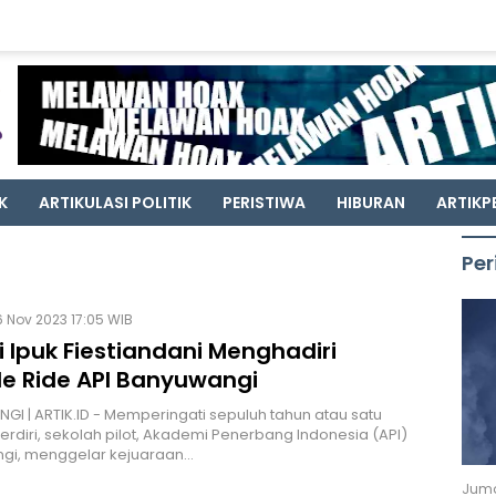
K
ARTIKULASI POLITIK
PERISTIWA
HIBURAN
ARTIKP
Per
 Nov 2023 17:05 WIB
 Ipuk Fiestiandani Menghadiri
e Ride API Banyuwangi
I | ARTIK.ID - Memperingati sepuluh tahun atau satu
rdiri, sekolah pilot, Akademi Penerbang Indonesia (API)
gi, menggelar kejuaraan…
Juma