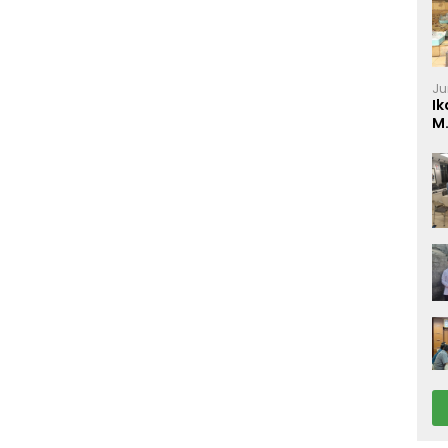
Ju
Ik
M
P