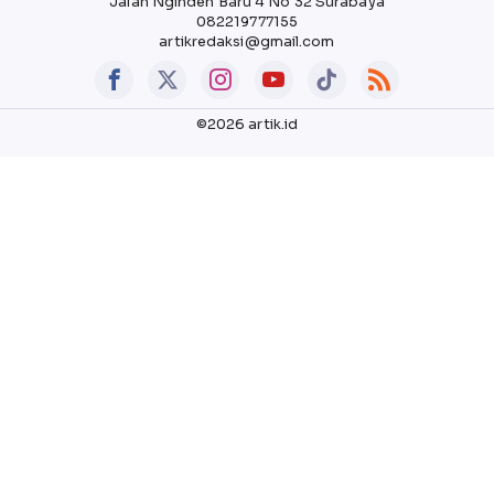
Jalan Nginden Baru 4 No 32 Surabaya
082219777155
artikredaksi@gmail.com
©2026 artik.id