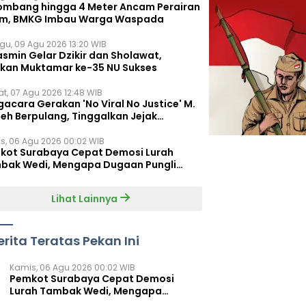
ombang hingga 4 Meter Ancam Perairan
im, BMKG Imbau Warga Waspada
gu, 09 Agu 2026 13:20 WIB
asmin Gelar Dzikir dan Sholawat,
kan Muktamar ke-35 NU Sukses
t, 07 Agu 2026 12:48 WIB
acara Gerakan 'No Viral No Justice' M.
leh Berpulang, Tinggalkan Jejak
juangan untuk Rakyat Kecil
s, 06 Agu 2026 00:02 WIB
kot Surabaya Cepat Demosi Lurah
bak Wedi, Mengapa Dugaan Pungli
um Terungkap?
Lihat Lainnya
erita Teratas Pekan Ini
Kamis, 06 Agu 2026 00:02 WIB
Pemkot Surabaya Cepat Demosi
Lurah Tambak Wedi, Mengapa
Dugaan Pungli Belum Terungkap?