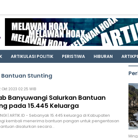
K
ARTIKULASI POLITIK
PERISTIWA
HIBURAN
ARTIKP
Per
t Bantuan Stunting
 Okt 2023 02:25 WIB
b Banyuwangi Salurkan Bantuan
ing pada 15.445 Keluarga
I | ARTIK.ID - Sebanyak 15.445 keluarga di Kabupaten
gi kembali menerima bantuan pangan untuk pengentasan
 Bantuan disalurkan secara…
Ming