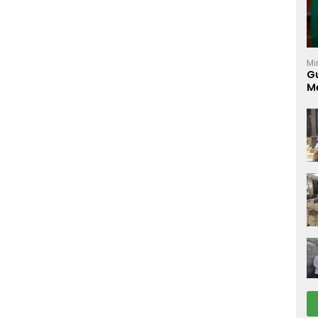
Mi
Gu
M
K