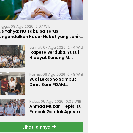
nggu, 09 Agu 2026 13:07 WIB
s Yahya: NU Tak Bisa Terus
engandalkan Kader Hebat yang Lahir
ebetulan
Jumat, 07 Agu 2026 12:44 WIB
Ikapete Berduka, Yusuf
Hidayat Kenang M.
Sholeh sebagai Sosok
Sahabat yang Peduli
Sesama Alumni
Kamis, 06 Agu 2026 10:48 WIB
Tebuireng
Budi Leksono Sambut
Dirut Baru PDAM
Surabaya, Dorong
Pelayanan Air Minum
Makin Prima
Rabu, 05 Agu 2026 10:09 WIB
Ahmad Muzani Tepis Isu
Puncak Gejolak Agustus
2026, Ajak Masyarakat
Perkuat Persatuan
Lihat lainnya