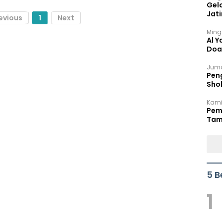
Gel
Jat
evious
1
Next
Ming
Al Y
Doa
Juma
Peng
Sho
Per
Kami
Pem
Tam
Bel
5 B
1