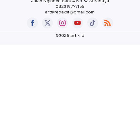
Jalan Nginden Baru 4 No 32 Surabaya
082219777155
artikredaksi@gmail.com
©2026 artik.id