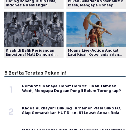
Diding Boneng Tutup Usia,
Bukan Sekadar Konser Musik
Indonesia Kehilangan
Biasa, Mengapa Konsep
Maestro Komedi Lintas
Lokarya Fest 2026 Sukses
Generasi
Tuai Pujian Banyak Pihak
Kisah di Balik Perjuangan
Moana Live-Action Angkat
Emosional Matt Damon di
Lagi Kisah Keberanian dan
Film The Odyssey, Tayang di
Takdir Seorang Putri
Indonesia
5 Berita Teratas Pekan Ini
Pemkot Surabaya Cepat Demosi Lurah Tambak
1
Wedi, Mengapa Dugaan Pungli Belum Terungkap?
Kades Rukhayani Dukung Turnamen Piala Suko FC,
2
Siap Semarakkan HUT RI ke-81 Lewat Sepak Bola