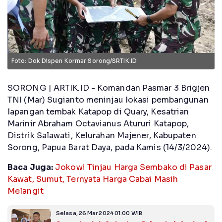
Foto: Dok Dispen Kormar Sorong/SRTIK.ID
SORONG | ARTIK.ID - Komandan Pasmar 3 Brigjen
TNI (Mar) Sugianto meninjau lokasi pembangunan
lapangan tembak Katapop di Quary, Kesatrian
Marinir Abraham Octavianus Atururi Katapop,
Distrik Salawati, Kelurahan Majener, Kabupaten
Sorong, Papua Barat Daya, pada Kamis (14/3/2024).
Baca Juga:
Jokowi Tinjau Harga Sembako di Pasar
Kawat, Sumut, Ternyata Harga Cabai Masih
Melangit
Selasa, 26 Mar 2024 01:00 WIB