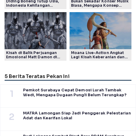
Diding Boneng Tutup Usia,
Bukan Sekadar Konser Musik
Indonesia Kehilangan
Biasa, Mengapa Konsep
Maestro Komedi Lintas
Lokarya Fest 2026 Sukses
Generasi
Tuai Pujian Banyak Pihak
Kisah di Balik Perjuangan
Moana Live-Action Angkat
Emosional Matt Damon di
Lagi Kisah Keberanian dan
Film The Odyssey, Tayang di
Takdir Seorang Putri
Indonesia
5 Berita Teratas Pekan Ini
Pemkot Surabaya Cepat Demosi Lurah Tambak
1
Wedi, Mengapa Dugaan Pungli Belum Terungkap?
MATRA Lamongan Siap Jadi Penggerak Pelestarian
2
Adat dan Kearifan Lokal