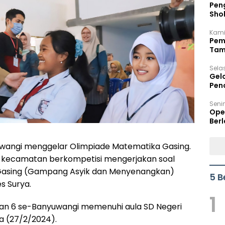
Peng
Sho
Per
Kami
Pem
Tam
Bel
Sela
Gel
Pen
Seni
Ope
Berl
wangi menggelar Olimpiade Matematika Gasing.
iap kecamatan berkompetisi mengerjakan soal
asing (Gampang Asyik dan Menyenangkan)
5 B
s Surya.
1
 dan 6 se-Banyuwangi memenuhi aula SD Negeri
a (27/2/2024).