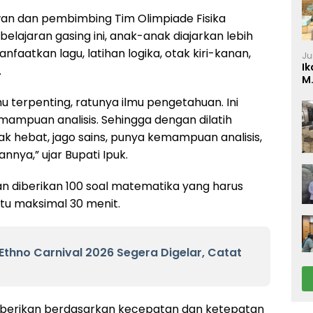
wan dan pembimbing Tim Olimpiade Fisika
lajaran gasing ini, anak-anak diajarkan lebih
faatkan lagu, latihan logika, otak kiri-kanan,
Ju
Ik
.
M
P
mu terpenting, ratunya ilmu pengetahuan. Ini
mampuan analisis. Sehingga dengan dilatih
k hebat, jago sains, punya kemampuan analisis,
nnya,” ujar Bupati Ipuk.
an diberikan 100 soal matematika yang harus
tu maksimal 30 menit.
thno Carnival 2026 Segera Digelar, Catat
 diberikan berdasarkan kecepatan dan ketepatan