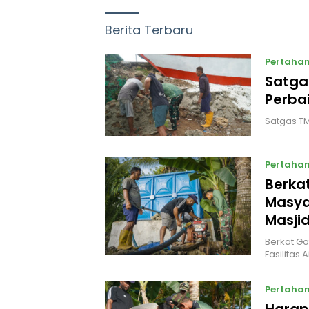
Berita Terbaru
Pertaha
Satga
Perbai
Satgas TM
Pertaha
Berka
Masyar
Masjid
Berkat G
Fasilitas 
Pertaha