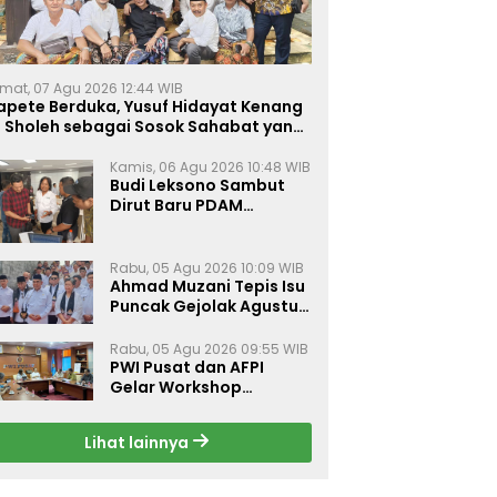
mat, 07 Agu 2026 12:44 WIB
apete Berduka, Yusuf Hidayat Kenang
. Sholeh sebagai Sosok Sahabat yang
eduli Sesama Alumni Tebuireng
Kamis, 06 Agu 2026 10:48 WIB
Budi Leksono Sambut
Dirut Baru PDAM
Surabaya, Dorong
Pelayanan Air Minum
Makin Prima
Rabu, 05 Agu 2026 10:09 WIB
Ahmad Muzani Tepis Isu
Puncak Gejolak Agustus
2026, Ajak Masyarakat
Perkuat Persatuan
Rabu, 05 Agu 2026 09:55 WIB
PWI Pusat dan AFPI
Gelar Workshop
Jurnalistik Bahas Pindar,
Inklusi Keuangan, dan
Lihat lainnya
Perlindungan Publik