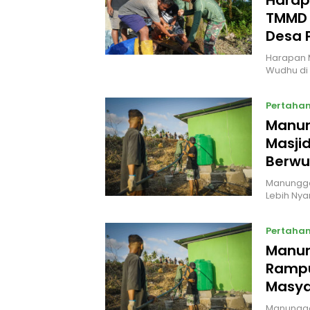
Harap
TMMD 
Desa 
Harapan 
Wudhu di 
Pertaha
Manun
Masjid
Berw
Manunggal
Lebih Ny
Pertaha
Manung
Rampu
Masya
Manunggal