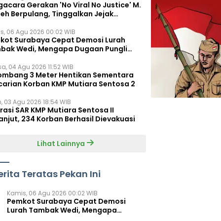
acara Gerakan 'No Viral No Justice' M.
leh Berpulang, Tinggalkan Jejak
juangan untuk Rakyat Kecil
s, 06 Agu 2026 00:02 WIB
kot Surabaya Cepat Demosi Lurah
bak Wedi, Mengapa Dugaan Pungli
um Terungkap?
sa, 04 Agu 2026 11:52 WIB
ombang 3 Meter Hentikan Sementara
carian Korban KMP Mutiara Sentosa 2
n, 03 Agu 2026 18:54 WIB
rasi SAR KMP Mutiara Sentosa II
anjut, 234 Korban Berhasil Dievakuasi
Lihat Lainnya
erita Teratas Pekan Ini
Kamis, 06 Agu 2026 00:02 WIB
Pemkot Surabaya Cepat Demosi
Lurah Tambak Wedi, Mengapa
Dugaan Pungli Belum Terungkap?