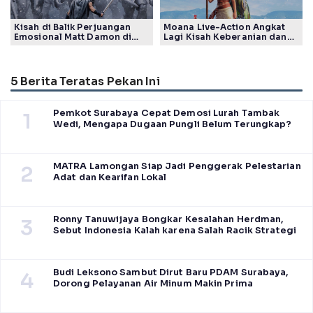
Kisah di Balik Perjuangan
Moana Live-Action Angkat
Emosional Matt Damon di
Lagi Kisah Keberanian dan
Film The Odyssey, Tayang di
Takdir Seorang Putri
Indonesia
5 Berita Teratas Pekan Ini
Pemkot Surabaya Cepat Demosi Lurah Tambak
1
Wedi, Mengapa Dugaan Pungli Belum Terungkap?
MATRA Lamongan Siap Jadi Penggerak Pelestarian
2
Adat dan Kearifan Lokal
Ronny Tanuwijaya Bongkar Kesalahan Herdman,
3
Sebut Indonesia Kalah karena Salah Racik Strategi
Budi Leksono Sambut Dirut Baru PDAM Surabaya,
4
Dorong Pelayanan Air Minum Makin Prima