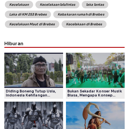
Kecelakaan
Kecelakaan lalulintas
laka lantas
Laka di KM 253 Brebes
Kebakaran rumah di Brebes
Kecelakaan Maut di Brebes
Kecelakaan di Brebes
Hiburan
Diding Boneng Tutup Usia,
Bukan Sekadar Konser Musik
Indonesia Kehilangan
Biasa, Mengapa Konsep
Maestro Komedi Lintas
Lokarya Fest 2026 Sukses
Generasi
Tuai Pujian Banyak Pihak